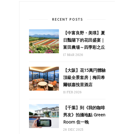
RECENT POSTS
【中富良野・美瑛】夏
日豔陽下的花田盛宴｜
富田農場～四季彩之丘
17 MAR 2026
【大阪】花15萬円體驗
頂級全景套房｜梅田希
爾頓嘉悅里酒店
11 FEB 2026
【千葉】到《我的咖啡
男友》拍攝地點 Green
Room 住一晚
26 DEC 2025