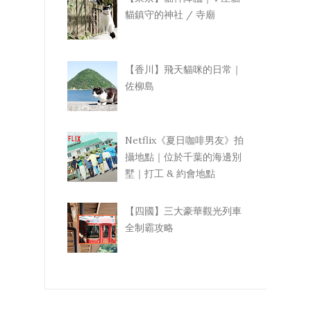
貓鎮守的神社 / 寺廟
【香川】飛天貓咪的日常｜
佐柳島
Netflix《夏日咖啡男友》拍
攝地點｜位於千葉的海邊別
墅｜打工 & 約會地點
【四國】三大豪華觀光列車
全制霸攻略