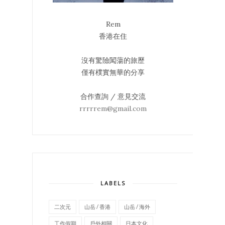
Rem
香港在住
沒有驚險闖蕩的旅歷
僅有樸實無華的分享
合作查詢 / 意見交流
rrrrrem@gmail.com
LABELS
二次元
山岳 / 香港
山岳 / 海外
工作假期
戶外相關
日本文化