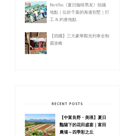
Netflix《夏日咖啡男友》拍攝
地點｜位於千葉的海邊別墅｜打
工 & 約會地點
【四國】三大豪華觀光列車全制
霸攻略
RECENT POSTS
【中富良野・美瑛】夏日
豔陽下的花田盛宴｜富田
農場～四季彩之丘