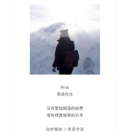
Rem
香港在住
沒有驚險闖蕩的旅歷
僅有樸實無華的分享
合作查詢 / 意見交流