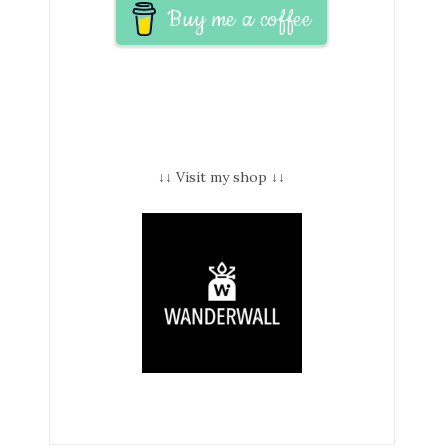
Buy me a coffee
↓↓ Visit my shop ↓↓