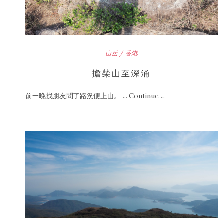
山岳 / 香港
擔柴山至深涌
前一晚找朋友問了路況便上山。 ... Continue ...