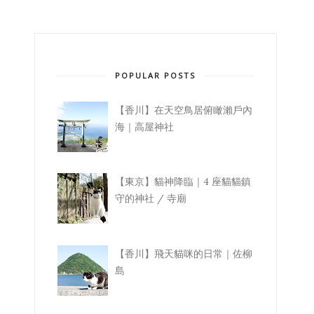
POPULAR POSTS
【香川】在天空鳥居俯瞰瀨戶內
海｜高屋神社
【東京】貓神降臨｜4 座貓貓鎮
守的神社 / 寺廟
【香川】飛天貓咪的日常｜佐柳
島