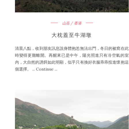
山岳 / 香港
大枕蓋至牛湖墩
清晨八點，收到朋友訊息說身體抱恙無法出門，冬日的被窩在此
時變得更難離開。再醒來已是中午，陽光照進只有冷空氣的室
內，大自然的誘餌如此明顯，似乎只有換好衣服乖乖投進懷抱這
個選擇。 ... Continue ...