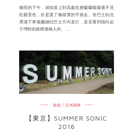
微雨的下午，就知道上到高處也會矇矇矓矓看不見
壯麗景色，於是選了條踏實的平路走。坐巴士到北
潭涌下車後繼續往巴士方向直行，直至看到指向起
子灣村的路牌過橋入村。 ...
旅遊 / 日本關東
【東京】SUMMER SONIC
2016