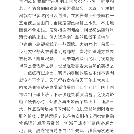
罟灣或是榕樹灣起步的上落坡都差不多，難度相
若。不過會偏向建議在索罟灣起步，因為走到榕樹
灣就有很多吃的可以選擇。在索罟灣下船後轉右一
直走便是登山口，全段路都已經鋪上水泥，不用地
圖也不會走錯。若從榕樹灣開始，則是從洪聖爺泳
灘旁的路上山。個人認為南丫島的風景不算特別，
但這個小島卻盛載了一些回憶。大約六七年前跟一
位朋友很熱衷在香港到處郊遊，當時郊區地方並未
被稱為「隱世秘景」，而未開始登山的我每次都覺
得像是發現新世界，也是逐漸喜愛大自然的契機之
一。但總有些原因，我們的尋幽探秘在不知不覺間
就沒有下文了。又記得有次在前天下午上大東山，
回家洗個澡就去東壩看流星雨，日出前趕上的士回
市區到上環上班，下班後趕去看演唱會，之後終於
睡了幾個小時，然後又再出發南丫島上山，連續三
天。到底當時是如何做到呢？ 在洪聖爺泳灘附近看
到的植物，是甚麼呢？ 以往每次到榕樹灣都會到動
物保護組織看看雞爺，漸漸已成南丫島的必經之
地。義工說過牠有時會自己出去玩，讓我每次經過