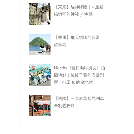
【東京】貓神降臨｜4 座貓
貓鎮守的神社 / 寺廟
【香川】飛天貓咪的日常｜
佐柳島
Netflix《夏日咖啡男友》拍
攝地點｜位於千葉的海邊別
墅｜打工 & 約會地點
【四國】三大豪華觀光列車
全制霸攻略