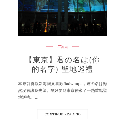
二次元
【東京】君の名は(你
的名字) 聖地巡禮
本來就喜歡新海誠又喜歡Radwimps，君の名は顯
然沒有讓我失望。剛好要到東京便來了一趟重點聖
地巡禮。 ...
CONTINUE READING