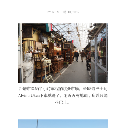
BY
REM
- 1月 10, 2015
距離市區約半小時車程的跳蚤市場。坐55號巴士到
Alvinc Utca下車就是了。附近沒有地鐵，所以只能
坐巴士。