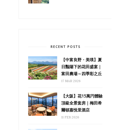
RECENT POSTS
【中富良野・美瑛】夏
日豔陽下的花田盛宴｜
富田農場～四季彩之丘
17 MAR 2026
【大阪】花15萬円體驗
頂級全景套房｜梅田希
爾頓嘉悅里酒店
11 FEB 2026