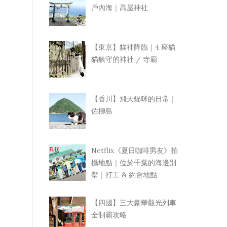
戶內海｜高屋神社
【東京】貓神降臨｜4 座貓
貓鎮守的神社 / 寺廟
【香川】飛天貓咪的日常｜
佐柳島
Netflix《夏日咖啡男友》拍
攝地點｜位於千葉的海邊別
墅｜打工 & 約會地點
【四國】三大豪華觀光列車
全制霸攻略