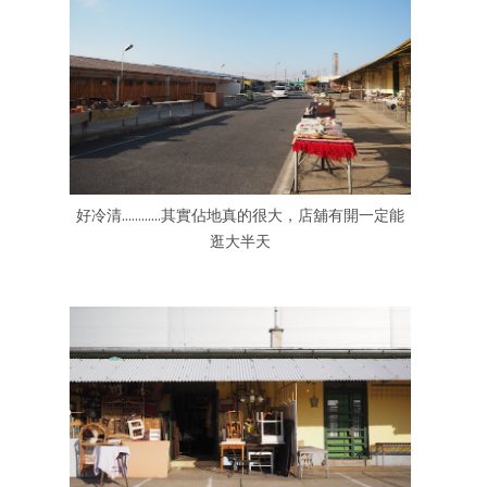
好冷清............其實佔地真的很大，店舖有開一定能
逛大半天