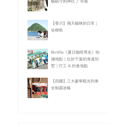
貓鎮守的神社 / 寺廟
【香川】飛天貓咪的日常｜
佐柳島
Netflix《夏日咖啡男友》拍
攝地點｜位於千葉的海邊別
墅｜打工 & 約會地點
【四國】三大豪華觀光列車
全制霸攻略