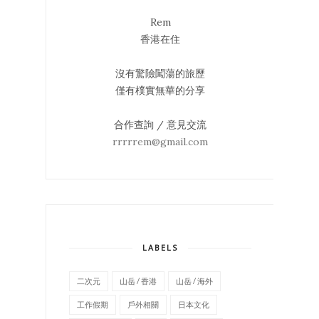
Rem
香港在住
沒有驚險闖蕩的旅歷
僅有樸實無華的分享
合作查詢 / 意見交流
rrrrrem@gmail.com
LABELS
二次元
山岳 / 香港
山岳 / 海外
工作假期
戶外相關
日本文化