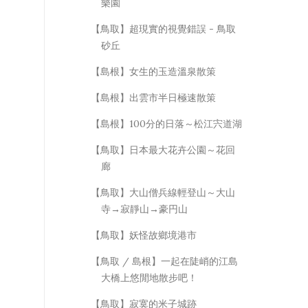
樂園
【鳥取】超現實的視覺錯誤 - 鳥取
砂丘
【島根】女生的玉造溫泉散策
【島根】出雲市半日極速散策
【島根】100分的日落～松江宍道湖
【鳥取】日本最大花卉公園～花回
廊
【鳥取】大山僧兵線輕登山～大山
寺→寂靜山→豪円山
【鳥取】妖怪故鄉境港市
【鳥取 / 島根】一起在陡峭的江島
大橋上悠閒地散步吧！
【鳥取】寂寞的米子城跡