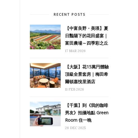
RECENT POSTS
【中富良野・美瑛】夏
日豔陽下的花田盛宴｜
富田農場～四季彩之丘
17 MAR 2026
【大阪】花15萬円體驗
頂級全景套房｜梅田希
爾頓嘉悅里酒店
11 FEB 2026
【千葉】到《我的咖啡
男友》拍攝地點 Green
Room 住一晚
26 DEC 2025