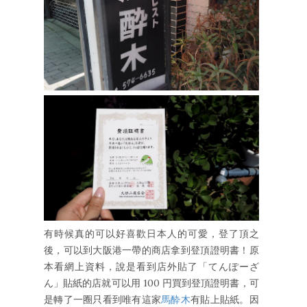
有時候真的可以好喜歡日本人的可愛，登了頂之
後，可以到大阪港一帶的商店拿到登頂證明書！原
本看網上資料，說是看到店外貼了「てんぽーざ
ん」貼紙的店就可以用 100 円買到登頂證明書，可
是轉了一圈只看到唯有這家
馬酔木
有貼上貼紙。因