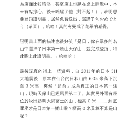
為店面比較暗淡，甚至店主也趴在桌上睡覺中，本
來有點擔心。後來叫醒了他（對不起！），表明想
要登頂證明書，居然免費送出，還講了句おめでと
う（恭喜），哈哈！真的有完成了創舉的感覺。
證明書上面的描述也很好笑「是日，你在眾多的名
山中選擇了日本第一矮山天保山，並完成登頂，特
此贈上此證明書。」哈哈哈！
最後認真的補上一些資料，自 2011 年的日本 311
大地震後，原本在仙台的日和山由 6.05 米高下沉
至 3 米高，突然「超前」成為真正的日本第一矮
山，現時天保山已經屈居第二了。其實另外還有座
位於秋田縣叫大潟富士的山，標高 0 米 .......... 到底
哪座才是日本第一矮山啦？標高 0 米又算不算是山
呢？