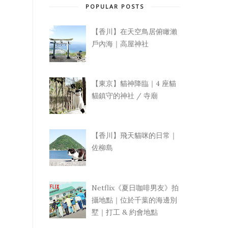
POPULAR POSTS
【香川】在天空鳥居俯瞰瀨
戶內海｜高屋神社
【東京】貓神降臨｜4 座貓
貓鎮守的神社 / 寺廟
【香川】飛天貓咪的日常｜
佐柳島
Netflix《夏日咖啡男友》拍
攝地點｜位於千葉的海邊別
墅｜打工 & 約會地點