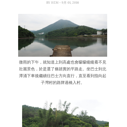
BY
REM
- 9月 01, 2016
微雨的下午，就知道上到高處也會矇矇矓矓看不見
壯麗景色，於是選了條踏實的平路走。坐巴士到北
潭涌下車後繼續往巴士方向直行，直至看到指向起
子灣村的路牌過橋入村。