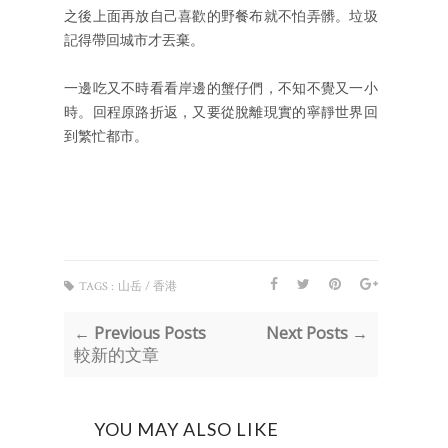
之後上面再放自己喜歡的野餐布就不怕弄髒。垃圾
記得帶回城市才丟棄。
一邊吃又不時看看岸邊的蟹仔們，不知不覺又一小
時。回程原路折返，又要從脫離現實的寧靜世界回
到繁忙都市。
TAGS :
山岳 / 香港
← Previous Posts
Next Posts →
較新的文章
YOU MAY ALSO LIKE