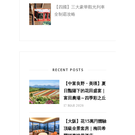
【四國】三大豪華觀光列車
全制霸攻略
RECENT POSTS
【中富良野・美瑛】夏
日豔陽下的花田盛宴｜
富田農場～四季彩之丘
17 MAR 2026
【大阪】花15萬円體驗
頂級全景套房｜梅田希