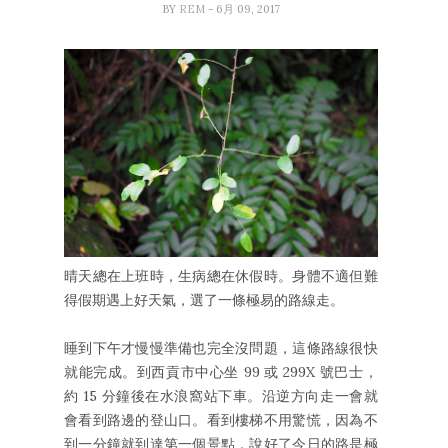
BY
REM
- 6月 09, 2017
晴天總在上班時，生病總在休假時。身體不適但難
得假期遇上好天氣，選了一條極易的路線走。
睡到下午才慢慢準備也完全沒問題，這條路線很快
就能完成。到西貢市中心坐 99 或 299X 號巴士，
約 15 分鐘後在水浪窩站下車。沿逆方向走一會就
會看到路邊的登山口。看到樓梯不用驚慌，因為不
到一分鐘就到達第一個景點，說好了今日的路是極