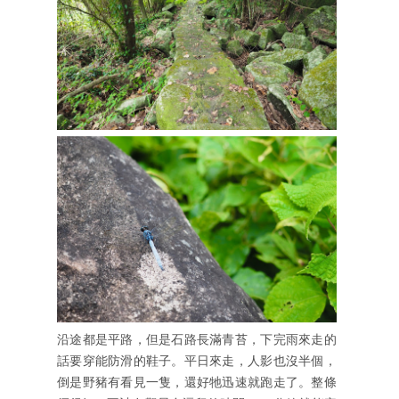
沿途都是平路，但是石路長滿青苔，下完雨來走的
話要穿能防滑的鞋子。平日來走，人影也沒半個，
倒是野豬有看見一隻，還好牠迅速就跑走了。整條