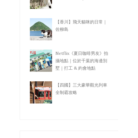
【香川】飛天貓咪的日常｜
佐柳島
Netflix《夏日咖啡男友》拍
攝地點｜位於千葉的海邊別
墅｜打工 & 約會地點
【四國】三大豪華觀光列車
全制霸攻略