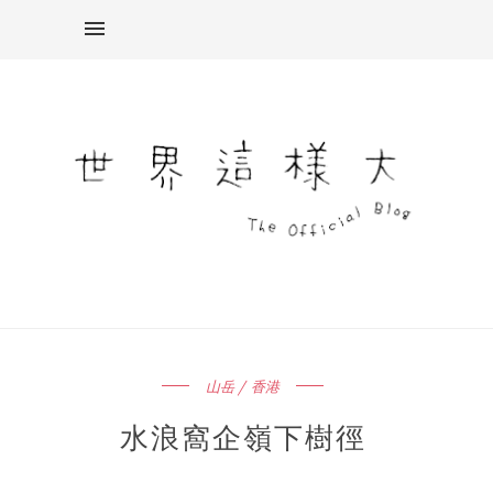
山岳 / 香港
水浪窩企嶺下樹徑