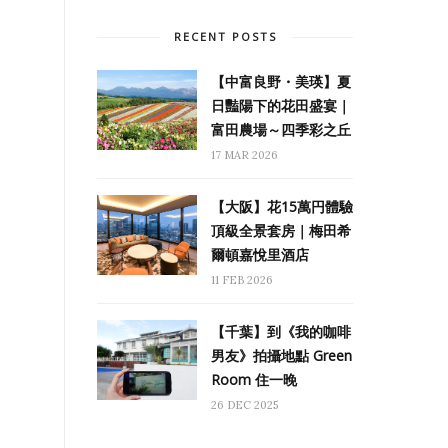
RECENT POSTS
【中富良野・美瑛】夏
日豔陽下的花田盛宴｜
富田農場～四季彩之丘
17 MAR 2026
【大阪】花15萬円體驗
頂級全景套房｜梅田希
爾頓嘉悅里酒店
11 FEB 2026
【千葉】到《我的咖啡
男友》拍攝地點 Green
Room 住一晚
26 DEC 2025