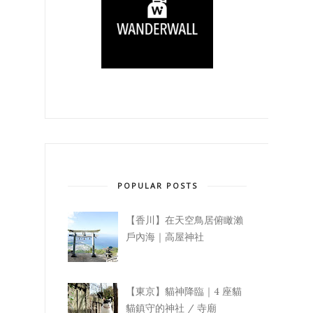
POPULAR POSTS
【香川】在天空鳥居俯瞰瀨
戶內海｜高屋神社
【東京】貓神降臨｜4 座貓
貓鎮守的神社 / 寺廟