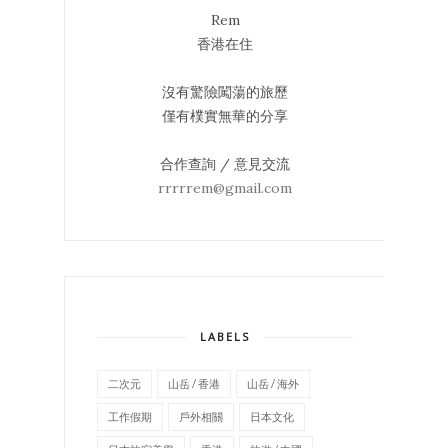
Rem
香港在住
沒有驚險闖蕩的旅歷
僅有樸實無華的分享
合作查詢 / 意見交流
rrrrrem@gmail.com
LABELS
二次元
山岳 / 香港
山岳 / 海外
工作假期
戶外相關
日本文化