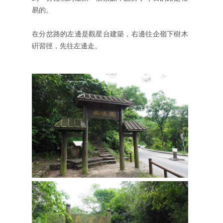
易的。
在分岔路的左邊是觀星台建築，右邊往企嶺下樹木
硏習徑，先往左邊走。