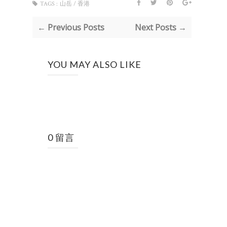
TAGS :
山岳 / 香港
← Previous Posts
Next Posts →
YOU MAY ALSO LIKE
0 留言