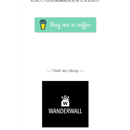
Buy me a coffee
↓↓ Visit my shop ↓↓