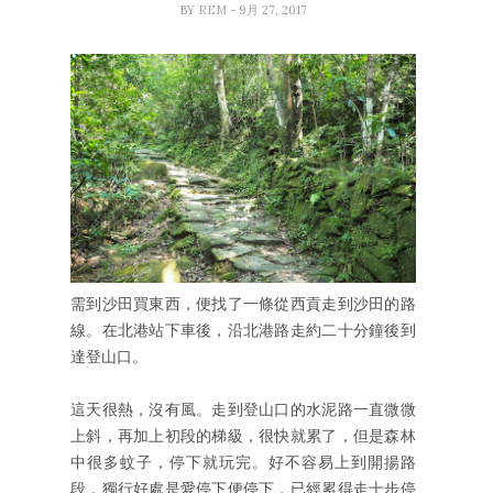
BY
REM
- 9月 27, 2017
需到沙田買東西，便找了一條從西貢走到沙田的路
線。在北港站下車後，沿北港路走約二十分鐘後到
達登山口。
這天很熱，沒有風。走到登山口的水泥路一直微微
上斜，再加上初段的梯級，很快就累了，但是森林
中很多蚊子，停下就玩完。好不容易上到開揚路
段，獨行好處是愛停下便停下，已經累得走十步停