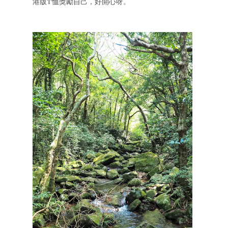
港版T恤獎勵自己，好開心呀。