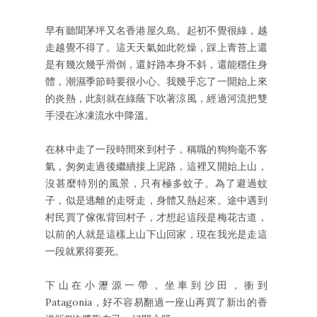
早有聽聞茅坪又名香港屋久島。起初不覺很綠，越
走越覺不得了。這天天氣如此乾燥，踩上青苔上還
是有幾次幾乎滑倒，還好路本身不斜，還能穩住身
體，潮濕季節時要很小心。我幾乎忘了一開始上來
的炎熱，此刻就在綠蔭下吹著涼風，經過河流把雙
手浸在冰凍流水中降溫。
在林中走了一段時間來到村子，稱職的狗狗毫不客
氣，匆匆走過後繼續接上泥路，這裡又開始上山，
沒甚麼特別的風景，只有極多蚊子。為了避過蚊
子，似是逃離的走呀走，身體又熱起來。途中遇到
村民買了傢俬背回村子，才想起這段是梅花古道，
以前的人就是這樣上山下山回家，現在我光是走這
一段就累得要死。
下山在小瀝源一帶，坐車到沙田，衝到
Patagonia，好不容易翻過一座山再買了新出的香