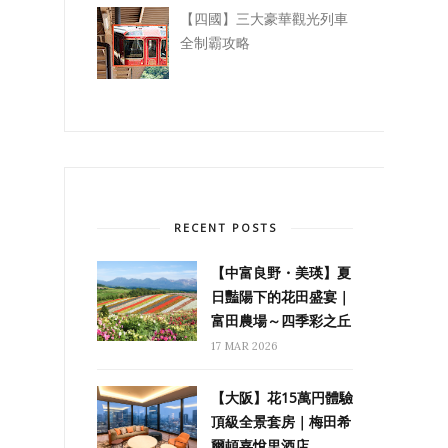
【四國】三大豪華觀光列車
全制霸攻略
RECENT POSTS
【中富良野・美瑛】夏
日豔陽下的花田盛宴｜
富田農場～四季彩之丘
17 MAR 2026
【大阪】花15萬円體驗
頂級全景套房｜梅田希
爾頓嘉悅里酒店