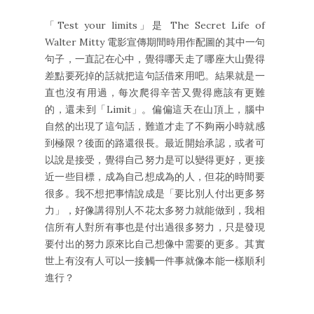
「Test your limits」是 The Secret Life of
Walter Mitty 電影宣傳期間時用作配圖的其中一句
句子，一直記在心中，覺得哪天走了哪座大山覺得
差點要死掉的話就把這句話借來用吧。結果就是一
直也沒有用過，每次爬得辛苦又覺得應該有更難
的，還未到「Limit」。偏偏這天在山頂上，腦中
自然的出現了這句話，難道才走了不夠兩小時就感
到極限？後面的路還很長。最近開始承認，或者可
以說是接受，覺得自己努力是可以變得更好，更接
近一些目標，成為自己想成為的人，但花的時間要
很多。我不想把事情說成是「要比別人付出更多努
力」，好像講得別人不花太多努力就能做到，我相
信所有人對所有事也是付出過很多努力，只是發現
要付出的努力原來比自己想像中需要的更多。其實
世上有沒有人可以一接觸一件事就像本能一樣順利
進行？