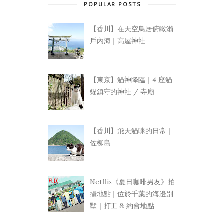
POPULAR POSTS
【香川】在天空鳥居俯瞰瀨
戶內海｜高屋神社
【東京】貓神降臨｜4 座貓
貓鎮守的神社 / 寺廟
【香川】飛天貓咪的日常｜
佐柳島
Netflix《夏日咖啡男友》拍
攝地點｜位於千葉的海邊別
墅｜打工 & 約會地點