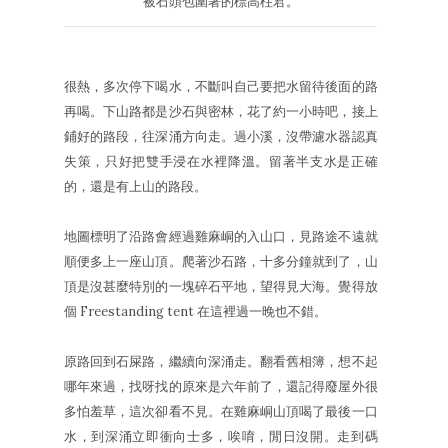
被石頭包圍著的標高柱君。
很熱，多次停下喝水，不斷叫自己要把水留待後面的路
再喝。下山路都是沙石與密林，花了約一小時吧，接上
鋪好的路段，往深涌方向走。過小溪，沒帶濾水器認真
失策，只好把雙手浸在水裡降溫。留著半支水是正確
的，還是有上山的路段。
地圖標明了沿路會經過雞麻峒的入山口，見路途不遠就
順便多上一座山頂。爬著沙石路，十多分鐘就到了，山
頂是沒甚麼特別的一塊碎石平地，望得見大海。覺得放
個 Freestanding tent 在這裡過一晚也不錯。
原路回到石屎路，繼續向深涌走。翻看舊相簿，想不起
哪年來過，找呀找的原來是六年前了，還記得廢屋外很
多怕羞草，這次卻看不見。在雞麻峒山頂喝了最後一口
水，到深涌立即衝向士多，唉唷，閒日沒開。走到碼