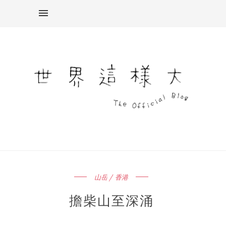
山岳 / 香港
擔柴山至深涌