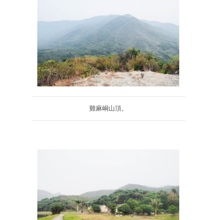
雞麻峒山頂。