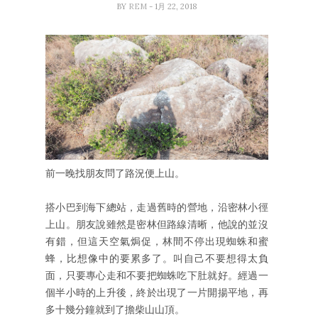
BY
REM
- 1月 22, 2018
前一晚找朋友問了路況便上山。
搭小巴到海下總站，走過舊時的營地，沿密林小徑
上山。朋友說雖然是密林但路線清晰，他說的並沒
有錯，但這天空氣焗促，林間不停出現蜘蛛和蜜
蜂，比想像中的要累多了。叫自己不要想得太負
面，只要專心走和不要把蜘蛛吃下肚就好。經過一
個半小時的上升後，終於出現了一片開揚平地，再
多十幾分鐘就到了擔柴山山頂。