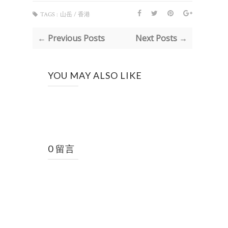
TAGS :
山岳 / 香港
← Previous Posts
Next Posts →
YOU MAY ALSO LIKE
0 留言