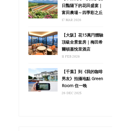
日豔陽下的花田盛宴｜
富田農場～四季彩之丘
17 MAR 2026
【大阪】花15萬円體驗
頂級全景套房｜梅田希
爾頓嘉悅里酒店
11 FEB 2026
【千葉】到《我的咖啡
男友》拍攝地點 Green
Room 住一晚
26 DEC 2025