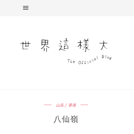
山岳 / 香港
八仙嶺