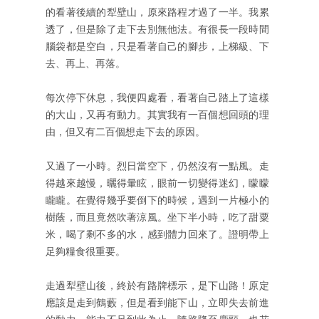
的看著後續的犁壁山，原來路程才過了一半。我累
透了，但是除了走下去別無他法。有很長一段時間
腦袋都是空白，只是看著自己的腳步，上梯級、下
去、再上、再落。
每次停下休息，我便四處看，看著自己踏上了這樣
的大山，又再有動力。其實我有一百個想回頭的理
由，但又有二百個想走下去的原因。
又過了一小時。烈日當空下，仍然沒有一點風。走
得越來越慢，曬得暈眩，眼前一切變得迷幻，矇矇
矓矓。在覺得幾乎要倒下的時候，遇到一片極小的
樹蔭，而且竟然吹著涼風。坐下半小時，吃了甜粟
米，喝了剩不多的水，感到體力回來了。證明帶上
足夠糧食很重要。
走過犁壁山後，終於有路牌標示，是下山路！原定
應該是走到鶴藪，但是看到能下山，立即失去前進