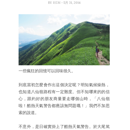
BY
REM
- 5月 31, 2014
一些瘋狂的回憶可以回味很久。
到底當初怎麼會作出這個決定呢？明知氣候燥熱，
也知道八仙嶺路程有一定難度。但不知哪來的的信
心，跟約好的朋友商量要走哪個山時，「八仙嶺
啦！酷熱天氣警告都應該無問題嘅！」我們不加思
索的說道。
不意外，是日確實掛上了酷熱天氣警告。於大尾篤