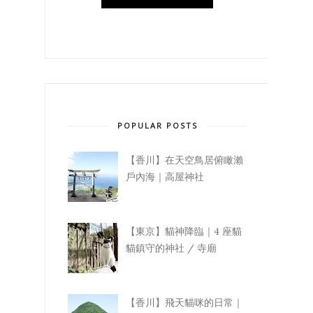
POPULAR POSTS
【香川】在天空鳥居俯瞰瀨
戶內海｜高屋神社
【東京】貓神降臨｜4 座貓
貓鎮守的神社 / 寺廟
【香川】飛天貓咪的日常｜