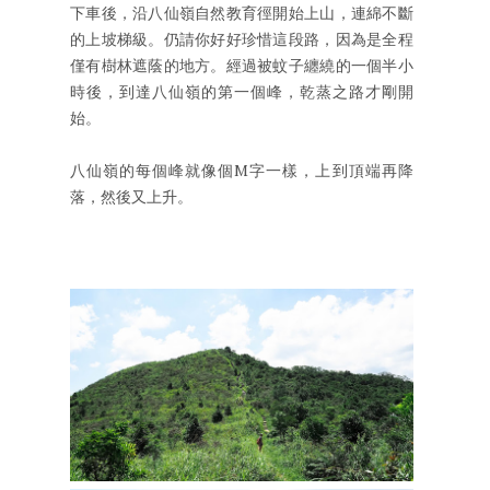
下車後，沿八仙嶺自然教育徑開始上山，連綿不斷
的上坡梯級。仍請你好好珍惜這段路，因為是全程
僅有樹林遮蔭的地方。經過被蚊子纏繞的一個半小
時後，到達八仙嶺的第一個峰，乾蒸之路才剛開
始。
八仙嶺的每個峰就像個M字一樣，上到頂端再降
落，然後又上升。