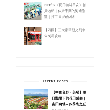
Netflix《夏日咖啡男友》拍
攝地點｜位於千葉的海邊別
墅｜打工 & 約會地點
【四國】三大豪華觀光列車
全制霸攻略
RECENT POSTS
【中富良野・美瑛】夏
日豔陽下的花田盛宴｜
富田農場～四季彩之丘