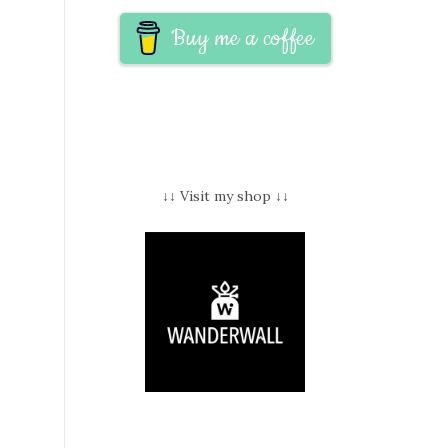
Buy me a coffee
↓↓ Visit my shop ↓↓