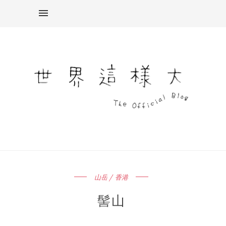
山岳 / 香港
髻山