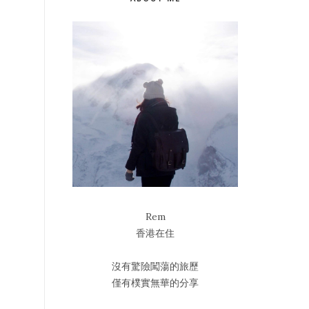
Rem
香港在住
沒有驚險闖蕩的旅歷
僅有樸實無華的分享