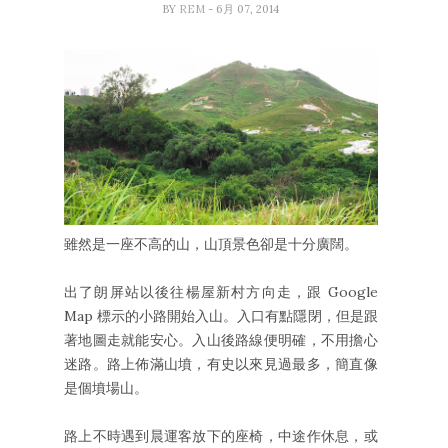
BY
REM
- 6月 07, 2014
雖然是一座不高的山，山頂景色卻是十分廣闊。
出了朗屏站以後往楊屋新村方向走，跟 Google
Map 標示的小路開始入山。入口有點隱閉，但是跟
著地圖走就能安心。入山後路線便明確，不用擔心
迷路。路上佈滿山墳，有史以來見過最多，簡直像
是個墳場山。
路上不時遇到晨運客放下的座椅，中途作休息，或