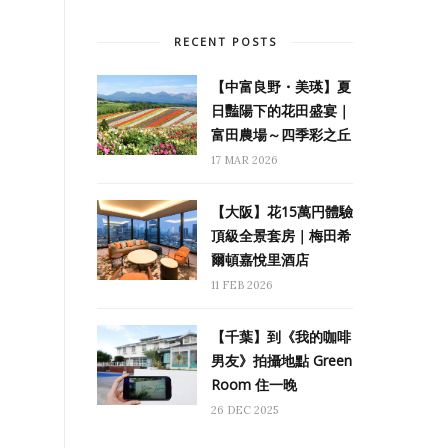
RECENT POSTS
【中富良野・美瑛】夏
日豔陽下的花田盛宴｜
富田農場～四季彩之丘
17 MAR 2026
【大阪】花15萬円體驗
頂級全景套房｜梅田希
爾頓嘉悅里酒店
11 FEB 2026
【千葉】到《我的咖啡
男友》拍攝地點 Green
Room 住一晚
26 DEC 2025