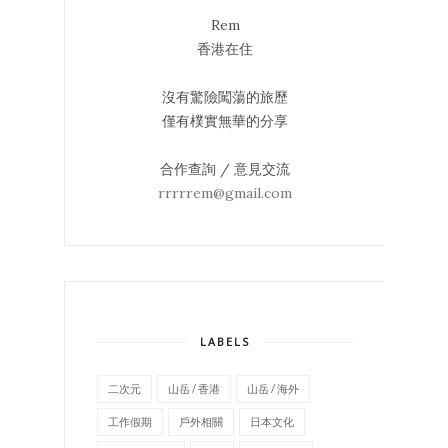
Rem
香港在住
沒有驚險闖蕩的旅歷
僅有樸實無華的分享
合作查詢 / 意見交流
rrrrrem@gmail.com
LABELS
二次元
山岳 / 香港
山岳 / 海外
工作假期
戶外相關
日本文化