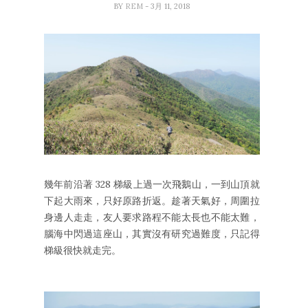
BY
REM
- 3月 11, 2018
幾年前沿著 328 梯級上過一次飛鵝山，一到山頂就
下起大雨來，只好原路折返。趁著天氣好，周圍拉
身邊人走走，友人要求路程不能太長也不能太難，
腦海中閃過這座山，其實沒有研究過難度，只記得
梯級很快就走完。