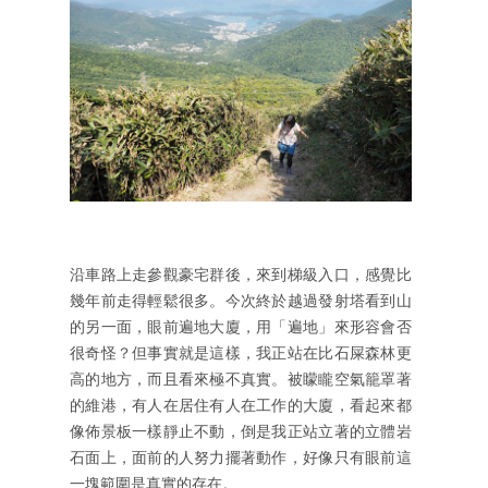
沿車路上走參觀豪宅群後，來到梯級入口，感覺比
幾年前走得輕鬆很多。今次終於越過發射塔看到山
的另一面，眼前遍地大廈，用「遍地」來形容會否
很奇怪？但事實就是這樣，我正站在比石屎森林更
高的地方，而且看來極不真實。被矇矓空氣籠罩著
的維港，有人在居住有人在工作的大廈，看起來都
像佈景板一樣靜止不動，倒是我正站立著的立體岩
石面上，面前的人努力擺著動作，好像只有眼前這
一塊範圍是真實的存在。