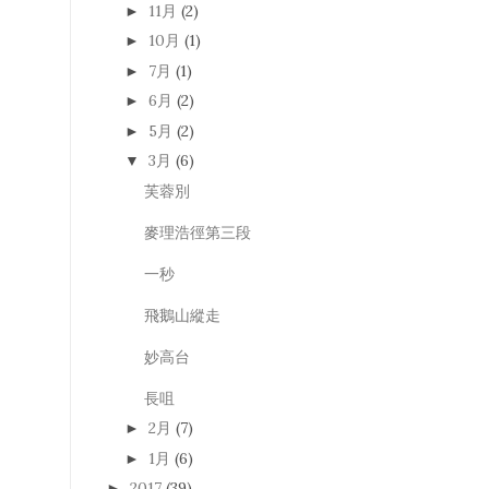
11月
(2)
►
10月
(1)
►
7月
(1)
►
6月
(2)
►
5月
(2)
►
3月
(6)
▼
芙蓉別
麥理浩徑第三段
一秒
飛鵝山縱走
妙高台
長咀
2月
(7)
►
1月
(6)
►
2017
(39)
►