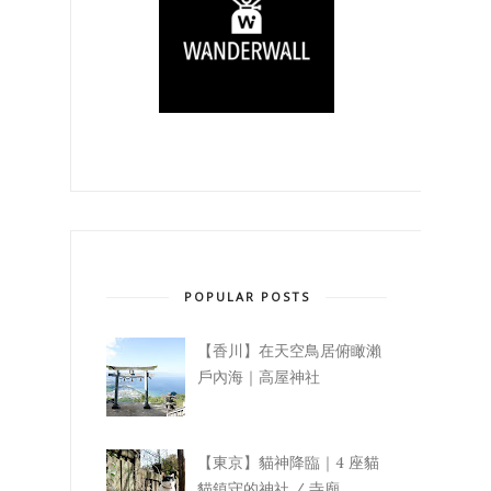
POPULAR POSTS
【香川】在天空鳥居俯瞰瀨
戶內海｜高屋神社
【東京】貓神降臨｜4 座貓
貓鎮守的神社 / 寺廟