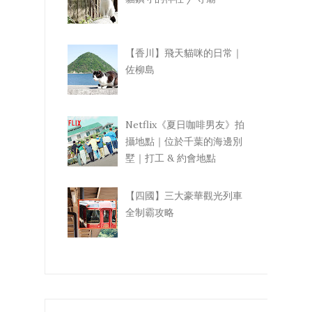
【香川】飛天貓咪的日常｜
佐柳島
Netflix《夏日咖啡男友》拍
攝地點｜位於千葉的海邊別
墅｜打工 & 約會地點
【四國】三大豪華觀光列車
全制霸攻略