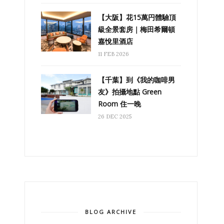
【大阪】花15萬円體驗頂
級全景套房｜梅田希爾頓
嘉悅里酒店
11 FEB 2026
【千葉】到《我的咖啡男
友》拍攝地點 Green
Room 住一晚
26 DEC 2025
BLOG ARCHIVE