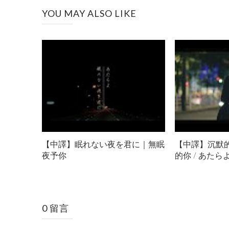
YOU MAY ALSO LIKE
【中譯】眠れない夜を君に｜無眠
【中譯】沉默
夜予你
的你 / あたら
0 留言