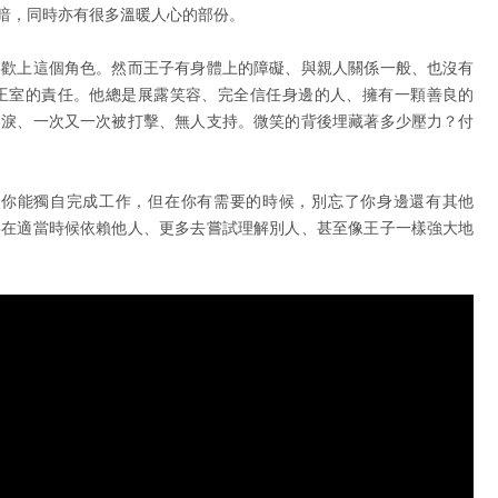
暗，同時亦有很多溫暖人心的部份。
喜歡上這個角色。然而王子有身體上的障礙、與親人關係一般、也沒有
王室的責任。他總是展露笑容、完全信任身邊的人、擁有一顆善良的
落淚、一次又一次被打擊、無人支持。微笑的背後埋藏著多少壓力？付
道你能獨自完成工作，但在你有需要的時候，別忘了你身邊還有其他
要在適當時候依賴他人、更多去嘗試理解別人、甚至像王子一樣強大地