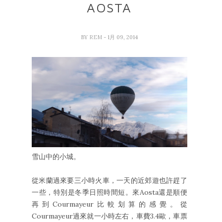
AOSTA
BY
REM
- 1月 09, 2014
雪山中的小城。
從米蘭過來要三小時火車，一天的近郊遊也許趕了
一些，特別是冬季日照時間短。來Aosta還是順便
再到Courmayeur比較划算的感覺。從
Courmayeur過來就一小時左右，車費3.4歐，車票