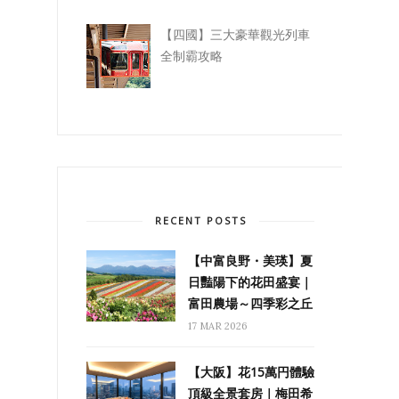
【四國】三大豪華觀光列車
全制霸攻略
RECENT POSTS
【中富良野・美瑛】夏
日豔陽下的花田盛宴｜
富田農場～四季彩之丘
17 MAR 2026
【大阪】花15萬円體驗
頂級全景套房｜梅田希