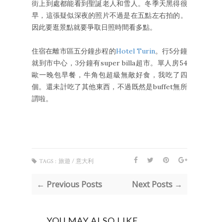
街上到處都能看到聖誕老人和雪人。冬季天黑得很
早，這張疑似深夜的照片不過是在五點左右拍的。
因此要逛景點就要爭取日照時間看多點。
住宿在離市區五分鐘步程的
Hotel Turin
。行5分鐘
就到市中心，3分鐘有super billa超市。單人房54
歐一晚包早餐，牛角包超級無敵好食，我吃了四
個。還未計吃了其他東西，不過既然是buffet無所
謂啦。
TAGS :
旅遊 / 意大利
← Previous Posts
Next Posts →
YOU MAY ALSO LIKE