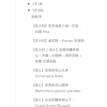
2月
(4)
►
1月
(12)
▼
龍蝦灣
【意大利】世界遺產小城一日遊 -
比薩 Pisa
【意大利】威尼斯 - Burano 彩屋島
【意大利 / 瑞士】想看阿爾卑斯
山！米蘭→白朗峰→馬特洪峰→
米蘭 交通規劃
【瑞士】策馬特登山火車 -
Gornergrat Bahn
【瑞士】策馬特高山纜車 -
Matterhorn glacier paradise
【瑞士】住在阿爾卑斯山下 -
Youth Hostel Zermatt