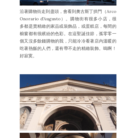
沿著購物街走到盡頭，會看到奧古斯丁拱門（Arco
Onorario d'Augusto）。購物街有很多小店，很
多都是賣精緻的家品或裝飾品，或蛋糕店，每間的
櫥窗都有很繽紛的色彩。在這聖誕佳節，孤零零一
個又沒多餘錢購物的我，只能冷冷看著店內溫暖的
吃著熱飯的人們，還有帶不走的精緻裝飾。嗚啊！
好寂寞。