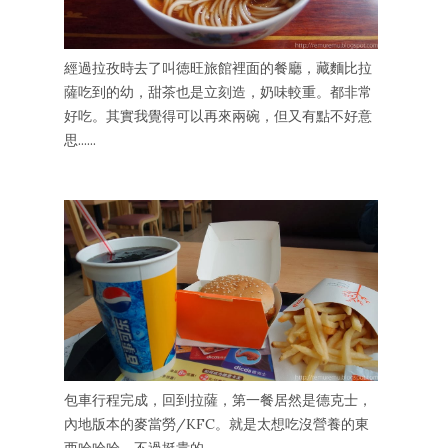
經過拉孜時去了叫徳旺旅館裡面的餐廳，藏麵比拉
薩吃到的幼，甜茶也是立刻造，奶味較重。都非常
好吃。其實我覺得可以再來兩碗，但又有點不好意
思......
包車行程完成，回到拉薩，第一餐居然是德克士，
內地版本的麥當勞/KFC。就是太想吃沒營養的東
西哈哈哈。不過挺貴的。