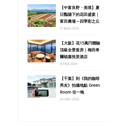
【中富良野・美瑛】夏
日豔陽下的花田盛宴｜
富田農場～四季彩之丘
17 MAR 2026
【大阪】花15萬円體驗
頂級全景套房｜梅田希
爾頓嘉悅里酒店
11 FEB 2026
【千葉】到《我的咖啡
男友》拍攝地點 Green
Room 住一晚
26 DEC 2025