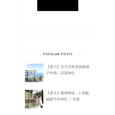
POPULAR POSTS
【香川】在天空鳥居俯瞰瀨
戶內海｜高屋神社
【東京】貓神降臨｜4 座貓
貓鎮守的神社 / 寺廟