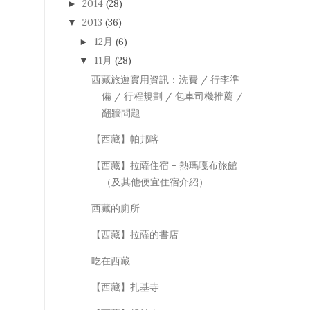
2014
(28)
►
2013
(36)
▼
12月
(6)
►
11月
(28)
▼
西藏旅遊實用資訊：洗費 / 行李準
備 / 行程規劃 / 包車司機推薦 /
翻牆問題
【西藏】帕邦喀
【西藏】拉薩住宿 - 熱瑪嘎布旅館
（及其他便宜住宿介紹）
西藏的廁所
【西藏】拉薩的書店
吃在西藏
【西藏】扎基寺