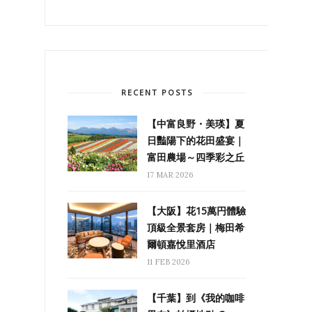
RECENT POSTS
【中富良野・美瑛】夏
日豔陽下的花田盛宴｜
富田農場～四季彩之丘
17 MAR 2026
【大阪】花15萬円體驗
頂級全景套房｜梅田希
爾頓嘉悅里酒店
11 FEB 2026
【千葉】到《我的咖啡