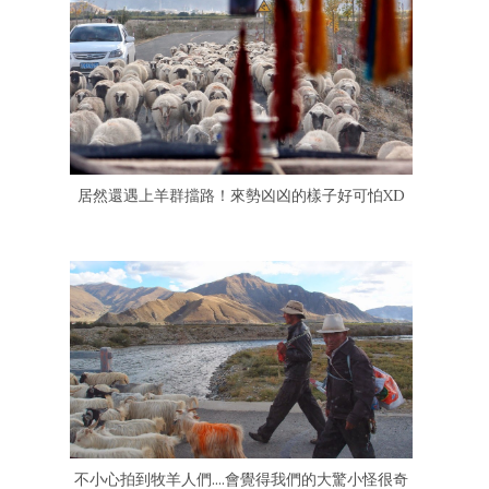
居然還遇上羊群擋路！來勢凶凶的樣子好可怕XD
不小心拍到牧羊人們....會覺得我們的大驚小怪很奇