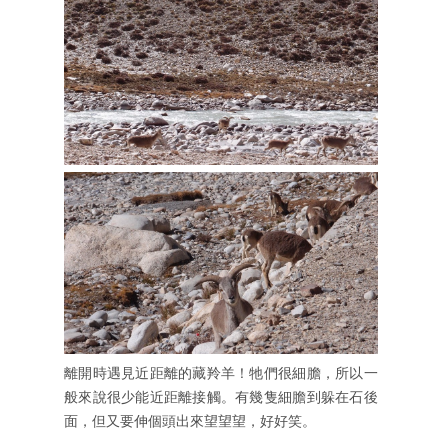
離開時遇見近距離的藏羚羊！牠們很細膽，所以一
般來說很少能近距離接觸。有幾隻細膽到躲在石後
面，但又要伸個頭出來望望望，好好笑。