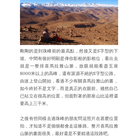
剛剛的是到珠峰前的最高點，然後又是S字型的下
坡。中間有個好明顯是俾你影相的影相位，看出去
就是一整排喜馬拉雅山脈，放眼就能看盡五座
8000米以上的高峰，還有源源不絕的S字型公路。
由迷上登山開始，看過不少有關喜馬拉雅山的書，
如今終於不是文字，而是真正的在眼前。雖然自己
已站立在很高的位置，但面對著的那座山比這裡還
要高上三千米。
之後有些同樣去過珠峰的朋友問這照片在甚麼位置
拍，才知道不是個個都會走這條路。整片喜馬拉雅
山脈的畫面很美，最好還是不要錯過這段路吧。