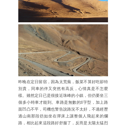
昨晚在定日留宿，因為太荒蕪，飯菜不算好吃卻特
別貴，同車的伴又突然有高反，心情真是不怎麼
樣。雖然定日已是很接近珠峰的小鎮，但仍要坐三
個多小時車才能到。車路是無數的S字型，加上路
面凹凸不平，司機也警告說路況不太好，不過經歷
過山南那段彷如坐在彈床上讓整個人飛起來的爛
路，相比起來這段路好舒服了，反而是太陽太猛烈