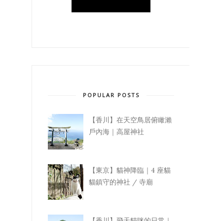
POPULAR POSTS
【香川】在天空鳥居俯瞰瀨
戶內海｜高屋神社
【東京】貓神降臨｜4 座貓
貓鎮守的神社 / 寺廟
【香川】飛天貓咪的日常｜