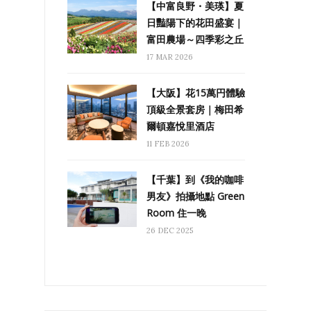
【中富良野・美瑛】夏
日豔陽下的花田盛宴｜
富田農場～四季彩之丘
17 MAR 2026
【大阪】花15萬円體驗
頂級全景套房｜梅田希
爾頓嘉悅里酒店
11 FEB 2026
【千葉】到《我的咖啡
男友》拍攝地點 Green
Room 住一晚
26 DEC 2025