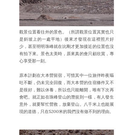
觀景位置看往外的景色。（所謂觀景位置其實也只
是斜坡上的一處平地）後來才發現在這裡照片好
少，甚至明明珠峰就在比剛才更加接近的位置也沒
有拍下來。景色太美時，原來真的會只顧欣賞，專
心享受那一刻。
原本計劃在大本營留宿，可惜其中一位旅伴昨夜嘔
吐不斷，仍未完全回復，而大本營的住宿條件又不
是很好，難以休養，所以也只能離開，唯有下次再
會吧。就正如在珠峰登山的潛規則一樣，有人發生
意外，就要幫忙營救，放棄登山。八千米上也能展
現的道德，只在5200米的我們沒有做不到的理由。