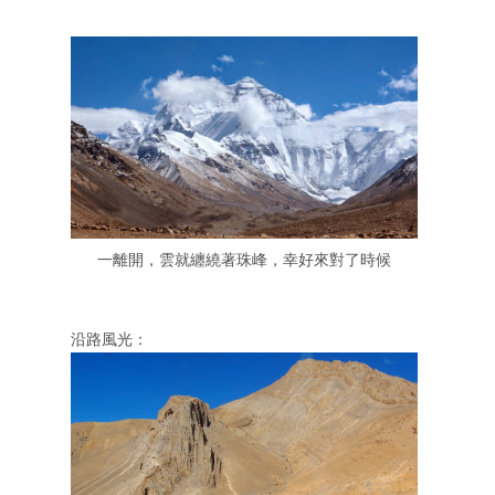
一離開，雲就纏繞著珠峰，幸好來對了時候
沿路風光：