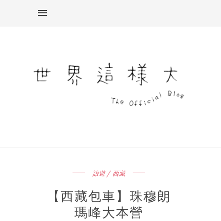
旅遊 / 西藏
【西藏包車】珠穆朗
瑪峰大本營