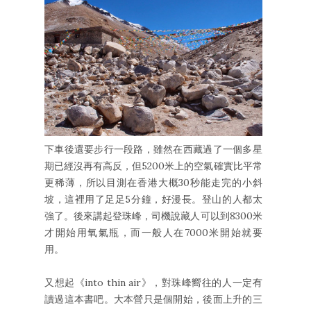
下車後還要步行一段路，雖然在西藏過了一個多星
期已經沒再有高反，但5200米上的空氣確實比平常
更稀薄，所以目測在香港大概30秒能走完的小斜
坡，這裡用了足足5分鐘，好漫長。登山的人都太
強了。後來講起登珠峰，司機說藏人可以到8300米
才開始用氧氣瓶，而一般人在7000米開始就要
用。
又想起《into thin air》，對珠峰嚮往的人一定有
讀過這本書吧。大本營只是個開始，後面上升的三